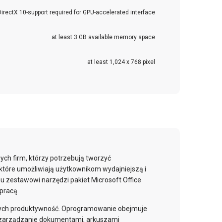
DirectX 10-support required for GPU-accelerated interface
at least 3 GB available memory space
at least 1,024 x 768 pixel
ych firm, którzy potrzebują tworzyć
które umożliwiają użytkownikom wydajniejszą i
mu zestawowi narzędzi pakiet Microsoft Office
pracą.
jących produktywność. Oprogramowanie obejmuje
 i zarządzanie dokumentami, arkuszami