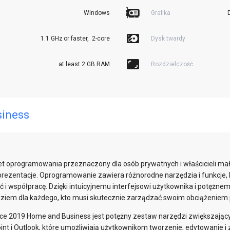
Windows
Grafika
1.1 GHz or faster,  2-core
Dysk twardy
at least 2 GB RAM
Rozdzielczość
siness
et oprogramowania przeznaczony dla osób prywatnych i właścicieli mał
 prezentacje. Oprogramowanie zawiera różnorodne narzędzia i funkcje, 
 i współpracę. Dzięki intuicyjnemu interfejsowi użytkownika i potężne
ziem dla każdego, kto musi skutecznie zarządzać swoim obciążeniem 
ffice 2019 Home and Business jest potężny zestaw narzędzi zwiększa
oint i Outlook, które umożliwiają użytkownikom tworzenie, edytowanie