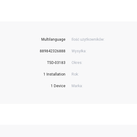
Multilanguage
Ilość użytkowników:
889842326888
Wysyłka:
T5D-03183
Okres:
1 Installation
Rok:
1 Device
Marka: