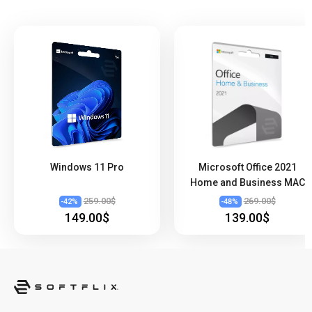
Windows 11 Pro
Microsoft Office 2021
Home and Business MAC
259.00$
269.00$
-
42
%
-
48
%
149.00$
139.00$