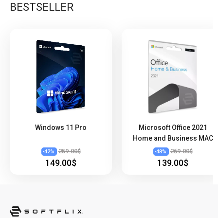
BESTSELLER
Windows 11 Pro
Microsoft Office 2021
Home and Business MAC
259.00$
269.00$
-
42
%
-
48
%
149.00$
139.00$