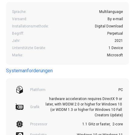
Sprache:
Multilanguage
Versand:
By e-mail
Installationsmethode:
Digital Download
Begriff:
Perpetual
Jahr:
2021
Unterstützte Geräte:
1 Device
Marke:
Microsoft
Systemanforderungen
Plattform
PC
hardware acceleration requires DirectX 9 or 
later, with WDDM 2.0 or higher for Windows 10 
Grafik
(or WDDM 1.3 or higher for Windows 10 Fall 
Creators Update)
Prozessor
1.1 GHz or faster,  2-core
Festplatte
Windows 10 or Windows 11