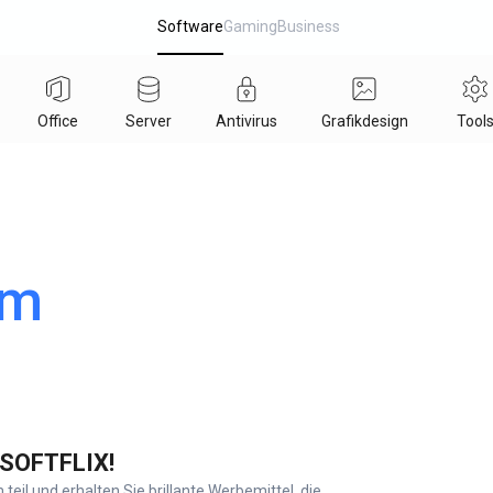
Software
Gaming
Business
Office
Server
Antivirus
Grafikdesign
Tool
mm
 SOFTFLIX!
l und erhalten Sie brillante Werbemittel, die