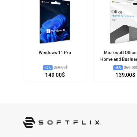
Windows 11 Pro
Microsoft Office
Home and Busine
259.00$
269.00
-
42
%
-
48
%
149.00$
139.00$