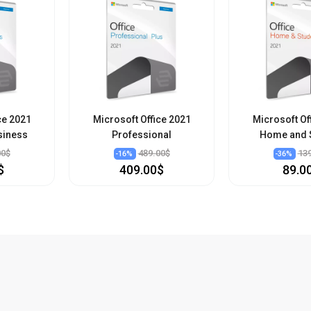
ce 2021
Microsoft Office 2021
Microsoft Of
siness
Professional
Home and 
00$
489.00$
13
-
16
%
-
36
%
$
409.00$
89.0