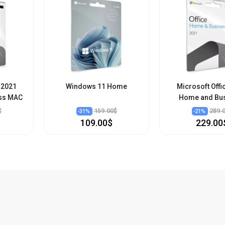
 2021
Windows 11 Home
Microsoft Offi
ss MAC
Home and Bu
$
159.00$
289.
-
31
%
-
21
%
109.00$
229.00