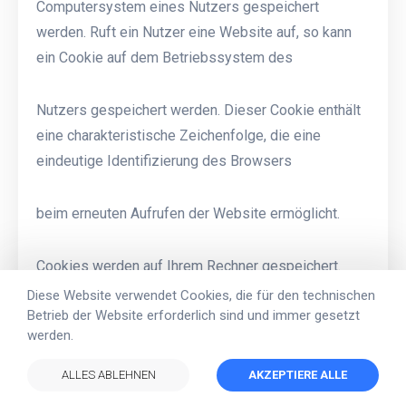
Computersystem eines Nutzers gespeichert
werden. Ruft ein Nutzer eine Website auf, so kann
ein Cookie auf dem Betriebssystem des
Nutzers gespeichert werden. Dieser Cookie enthält
eine charakteristische Zeichenfolge, die eine
eindeutige Identifizierung des Browsers
beim erneuten Aufrufen der Website ermöglicht.
Cookies werden auf Ihrem Rechner gespeichert.
Daher haben Sie die volle Kontrolle über die
Diese Website verwendet Cookies, die für den technischen
Betrieb der Website erforderlich sind und immer gesetzt
Verwendung von Cookies. Durch die Auswahl
werden.
entsprechender technischer Einstellungen in Ihrem
ALLES ABLEHNEN
AKZEPTIERE ALLE
Internetbrowser können Sie vor dem Setzen von