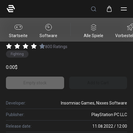
Marvel's Spider-Man Remastered
Startseite
Software
Alle Spiele
Vorbeste
800
Ratings
Fighting
0.00$
Empty stock
Add to Cart
Developer:
Insomniac Games, Nixxes Software
Publisher:
PlayStation PC LLC
Release date:
11.08.2022 / 12:00