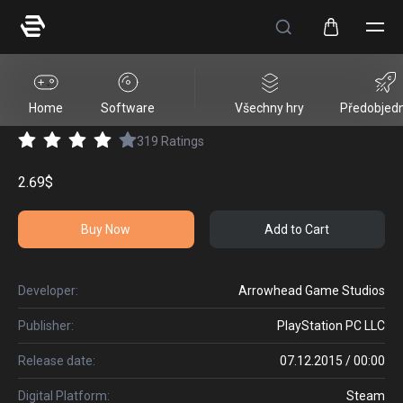
HELLDIVERS™ Entrenched Pack
Home
Software
Všechny hry
Předobjed
319
Ratings
2.69$
Buy Now
Add to Cart
Developer:
Arrowhead Game Studios
Publisher:
PlayStation PC LLC
Release date:
07.12.2015 / 00:00
Digital Platform:
Steam