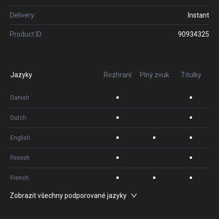
Delivery:
Instant
Product ID:
90934325
Jazyky
Rozhraní
Plný zvuk
Titulky
Danish
Dutch
English
Finnish
French
Zobrazit všechny podporované jazyky