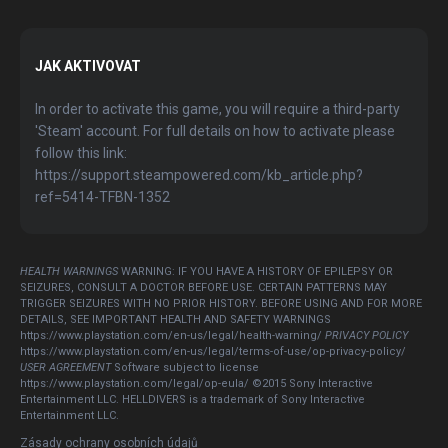
JAK AKTIVOVAT
In order to activate this game, you will require a third-party
'Steam' account. For full details on how to activate please
follow this link:
https://support.steampowered.com/kb_article.php?
ref=5414-TFBN-1352
HEALTH WARNINGS
WARNING: IF YOU HAVE A HISTORY OF EPILEPSY OR
SEIZURES, CONSULT A DOCTOR BEFORE USE. CERTAIN PATTERNS MAY
TRIGGER SEIZURES WITH NO PRIOR HISTORY. BEFORE USING AND FOR MORE
DETAILS, SEE IMPORTANT HEALTH AND SAFETY WARNINGS
https://www.playstation.com/en-us/legal/health-warning/
PRIVACY POLICY
https://www.playstation.com/en-us/legal/terms-of-use/op-privacy-policy/
USER AGREEMENT
Software subject to license
https://www.playstation.com/legal/op-eula/ ©2015 Sony Interactive
Entertainment LLC. HELLDIVERS is a trademark of Sony Interactive
Entertainment LLC.
Zásady ochrany osobních údajů