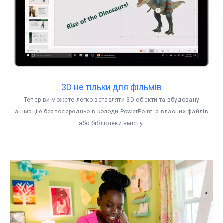
3D не тільки для фільмів
Тепер ви можете легко вставляти 3D-об’єкти та вбудовану
анімацію безпосередньо в колоди PowerPoint із власних файлів
або бібліотеки вмісту.