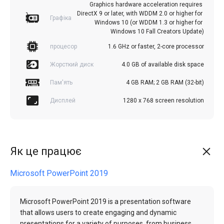
Graphics hardware acceleration requires 
DirectX 9 or later, with WDDM 2.0 or higher for 
Графіка
Windows 10 (or WDDM 1.3 or higher for 
Windows 10 Fall Creators Update)
процесор
1.6 GHz or faster, 2-core processor
Жорсткий диск
4.0 GB of available disk space
Пам'ять
4 GB RAM; 2 GB RAM (32-bit)
Дисплей
1280 x 768 screen resolution
Як це працює
Microsoft PowerPoint 2019
Microsoft PowerPoint 2019 is a presentation software
that allows users to create engaging and dynamic
presentations for a variety of purposes, from business