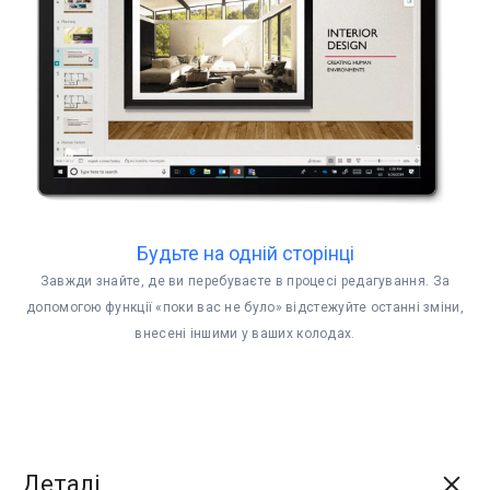
Будьте на одній сторінці
Завжди знайте, де ви перебуваєте в процесі редагування. За
допомогою функції «поки вас не було» відстежуйте останні зміни,
внесені іншими у ваших колодах.
Деталі