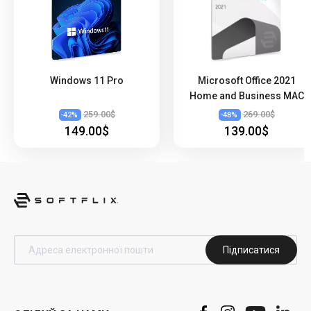
Windows 11 Pro
Microsoft Office 2021
Home and Business MAC
259.00$
269.00$
-
42
%
-
48
%
149.00$
139.00$
Підписатися