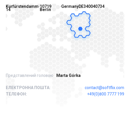
Kurfürstendamm
·
10719
·
Germany
DE340040734
14
Berlin
Представлений головою
Marta Górka
ЕЛЕКТРОННА ПОШТА
:
contact@softflix.com
ТЕЛЕФОН
:
+49(0)800 7777 199