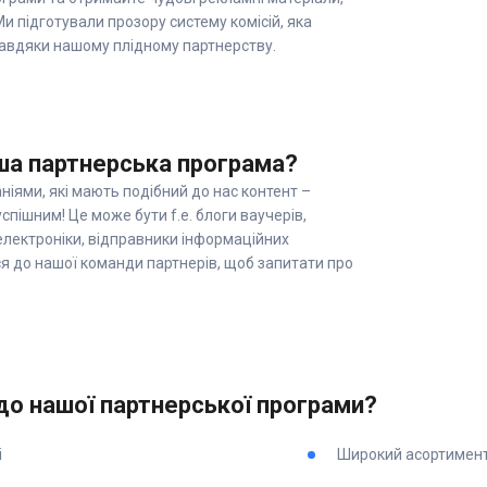
Ми підготували прозору систему комісій, яка
завдяки нашому плідному партнерству.
ша партнерська програма?
іями, які мають подібний до нас контент –
пішним! Це може бути f.e. блоги ваучерів,
електроніки, відправники інформаційних
я до нашої команди партнерів, щоб запитати про
до нашої партнерської програми?
і
Широкий асортимент