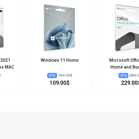
 2021
Windows 11 Home
Microsoft Offi
ss MAC
Home and Bu
$
159.00$
289.
-
31
%
-
21
%
109.00$
229.00