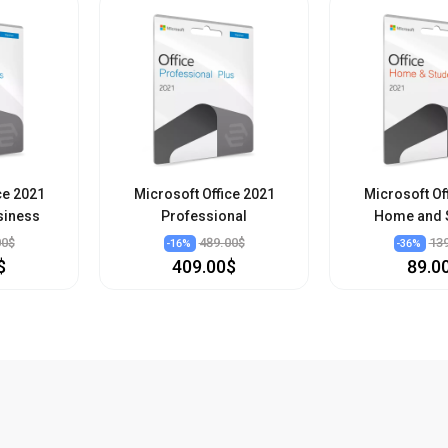
ce 2021
Microsoft Office 2021
Microsoft Of
siness
Professional
Home and 
00$
489.00$
13
-
16
%
-
36
%
$
409.00$
89.0