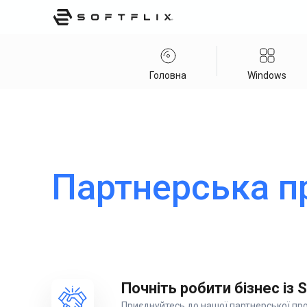
Головна
Windows
Партнерська п
Почніть робити бізнес із 
Приєднуйтесь до нашої партнерської про