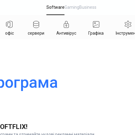
Software
Gaming
Business
офіс
сервери
Антивірус
Графіка
Інструме
рограма
SOFTFLIX!
грами та отримайте чудові рекламні матеріали,