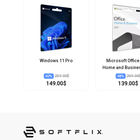
Windows 11 Pro
Microsoft Office
Home and Busine
259.00$
269.00
-
42
%
-
48
%
149.00$
139.00$