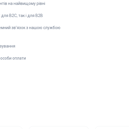
нтів на найвищому рівні
для B2C, так і для B2B
емний зв’язок з нашою службою
вування
способи оплати