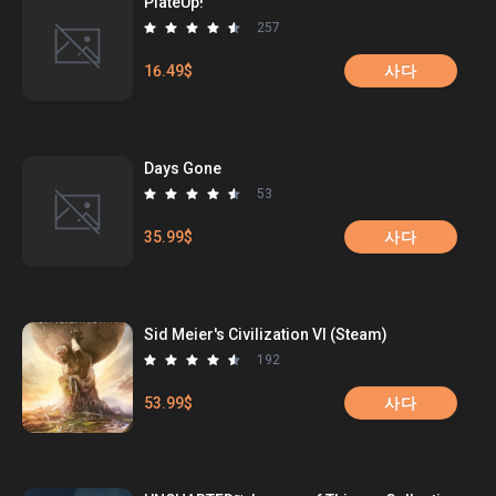
PlateUp!
257
16.49$
사다
Days Gone
53
35.99$
사다
Sid Meier's Civilization VI (Steam)
192
53.99$
사다