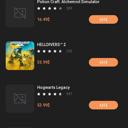
Potion Craft: Alchemist Simulator
289
16.49$
사다
HELLDIVERS™ 2
225
35.99$
사다
Hogwarts Legacy
997
53.99$
사다