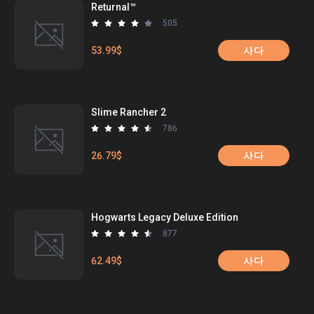
Returnal™
505
53.99$
사다
Slime Rancher 2
786
26.79$
사다
Hogwarts Legacy Deluxe Edition
877
62.49$
사다