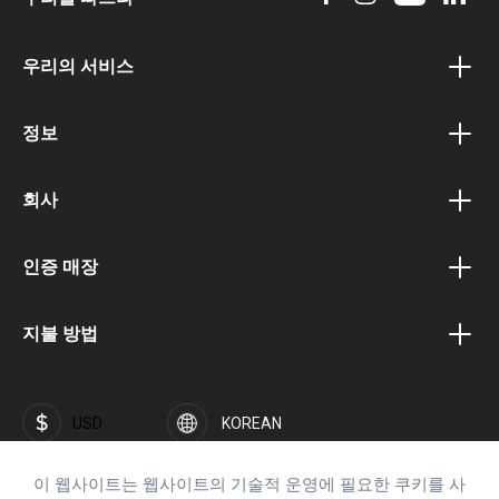
우리의 서비스
바우처 프로그램
정보
보너스 프로그램
개인 정보 정책
제휴 프로그램
회사
이용 약관
공공기관 포털
회사 소개
배송 및 지불 조건
인증 매장
비즈니스 고객 포털
경력 및 직업
철수
자주 묻는 질문(FAQ)
브랜드 SOFTFLIX®
지불 방법
날인
SOFTFLIX®의 개인정보 보호정책
접촉
투자자
USD
KOREAN
보안
이 웹사이트는 웹사이트의 기술적 운영에 필요한 쿠키를 사