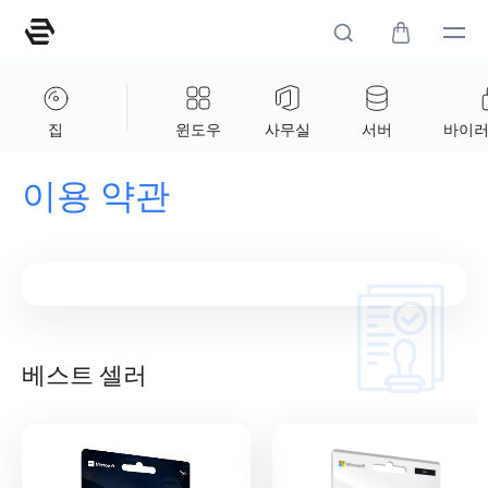
집
윈도우
사무실
서버
바이러
이용 약관
베스트 셀러