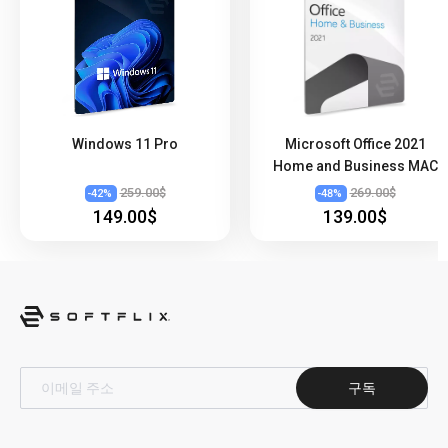
Windows 11 Pro
Microsoft Office 2021
Home and Business MAC
259.00$
269.00$
-
42
%
-
48
%
149.00$
139.00$
구독