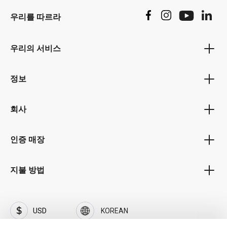
우리를 따르라
우리의 서비스
바우처 프로그램
정보
보너스 프로그램
개인 정보 정책
제휴 프로그램
회사
이용 약관
공공기관 포털
회사 소개
배송 및 지불 조건
인증 매장
비즈니스 고객 포털
경력 및 직업
철수
자주 묻는 질문(FAQ)
브랜드 SOFTFLIX®
지불 방법
날인
SOFTFLIX®의 개인정보 보호정책
접촉
투자자
USD
KOREAN