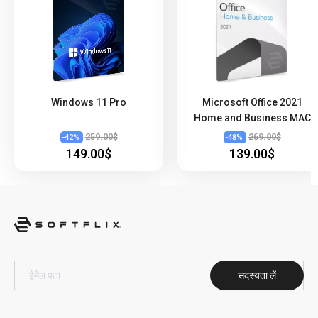
Windows 11 Pro
Microsoft Office 2021
Home and Business MAC
259.00$
269.00$
-
42
%
-
48
%
149.00$
139.00$
सदस्यता लें