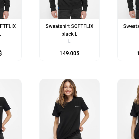
OFTFLIX
Sweatshirt SOFTFLIX
Sweats
L
black L
L
$
149.00$