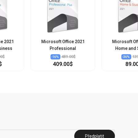
ce 2021
Microsoft Office 2021
Microsoft Of
siness
Professional
Home and 
00$
489.00$
13
-
16
%
-
36
%
$
409.00$
89.0
Předplatit