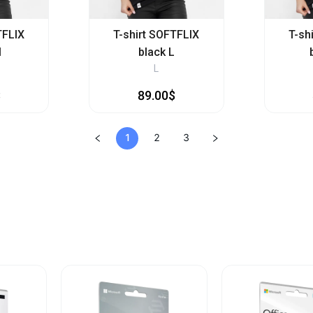
TFLIX
T-shirt SOFTFLIX
T-sh
M
black L
L
$
89.00$
1
2
3