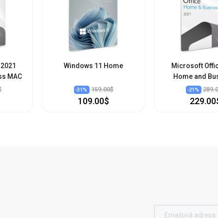
 2021
Windows 11 Home
Microsoft Offi
ss MAC
Home and Bu
$
159.00$
289.
-
31
%
-
21
%
109.00$
229.00