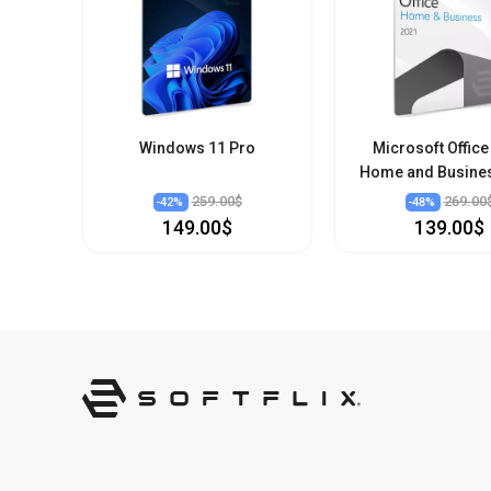
Windows 11 Pro
Microsoft Office
Home and Busine
259.00$
269.00
-
42
%
-
48
%
149.00$
139.00$