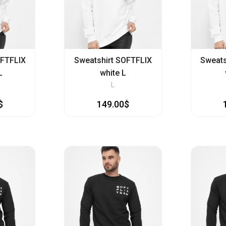
OFTFLIX
Sweatshirt SOFTFLIX
Sweats
L
white L
L
$
149.00$