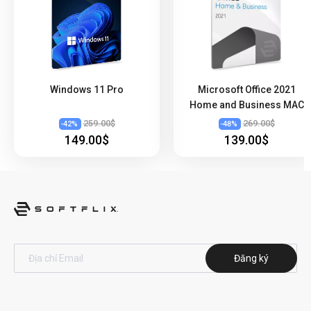
Windows 11 Pro
Microsoft Office 2021
Home and Business MAC
259.00$
269.00$
-
42
%
-
48
%
149.00$
139.00$
Đăng ký