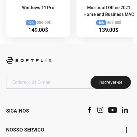
Windows 11 Pro
Microsoft Office 2021
Home and Business MAC
259.00$
269.00$
-
42
%
-
48
%
149.00$
139.00$
Inscrever-se
SIGA-NOS
NOSSO SERVIÇO