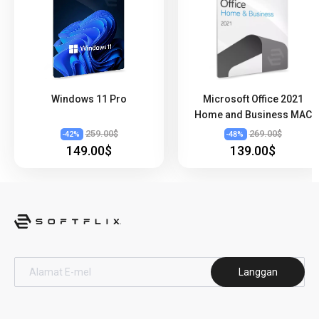
Windows 11 Pro
Microsoft Office 2021
Home and Business MAC
259.00$
269.00$
-
42
%
-
48
%
149.00$
139.00$
Langgan