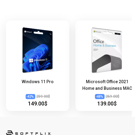
Windows 11 Pro
Microsoft Office 2021
Home and Business MAC
259.00$
269.00$
-
42
%
-
48
%
149.00$
139.00$