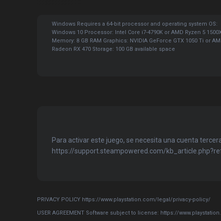
Windows Requires a 64-bit processor and operating system OS:
Windows 10 Processor: Intel Core i7-4790K or AMD Ryzen 5 1500
Memory: 8 GB RAM Graphics: NVIDIA GeForce GTX 1050 Ti or A
Radeon RX 470 Storage: 100 GB available space
Para activar este juego, se necesita una cuenta tercera
https://support.steampowered.com/kb_article.php?
PRIVACY POLICY https://www.playstation.com/legal/privacy-policy/
USER AGREEMENT Software subject to license: https://www.playstatio