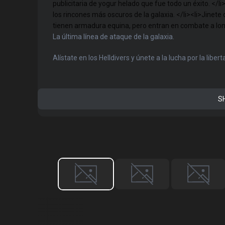
publicitaria de yogur helado que fue todo un éxito. </li
los rincones más oscuros de la galaxia. </li><li>Jinet
tienen armadura equina, pero entran en combate a lomos
La última línea de ataque de la galaxia.
Alístate en los Helldivers y únete a la lucha por la libert
S