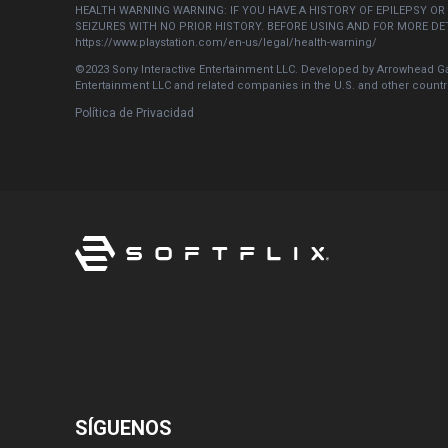
HEALTH WARNING WARNING: IF YOU HAVE A HISTORY OF EPILEPSY OR
SEIZURES WITH NO PRIOR HISTORY. BEFORE USING AND FOR MORE D
https://www.playstation.com/en-us/legal/health-warning/
©2023 Sony Interactive Entertainment LLC. Developed by Arrowhead Gam
Entertainment LLC and related companies in the U.S. and other countr
Política de Privacidad
SÍGUENOS