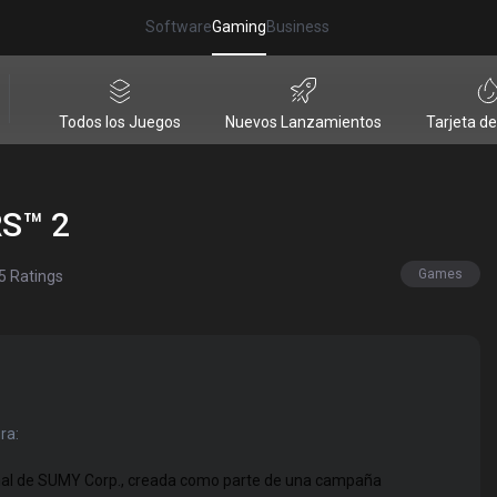
Software
Gaming
Business
Todos los Juegos
Nuevos Lanzamientos
Tarjeta d
S™ 2
Games
5
Ratings
ra:
nal de SUMY Corp., creada como parte de una campaña