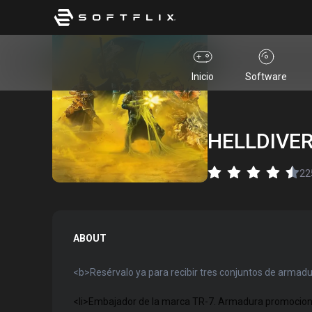
Inicio
Software
HELLDIVER
22
ABOUT
<b>
Resérvalo ya para recibir tres conjuntos de armadu
<li>Embajador de la marca TR-7. Armadura promocio