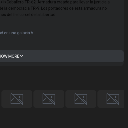
><li>Caballero TR-62. Armadura creada para llevar la justicia a
e de la democracia TR-9. Los portadores de esta armadura no
 del fiel corcel de la Libertad.
ad en una galaxia h ...
HOW MORE