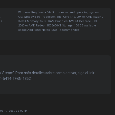
Windows Requires a 64-bit processor and operating system
X
OS: Windows 10 Processor: Intel Core i7-9700K or AMD Ryzen 7
MD
3700X Memory: 16 GB RAM Graphics: NVIDIA GeForce RTX
2060 or AMD Radeon RX 6600XT Storage: 100 GB available
space Additional Notes: SSD Recommended
 'Steam'. Para más detalles sobre como activar, siga el link:
ref=5414-TFBN-1352
n.com/legal/op-eula/