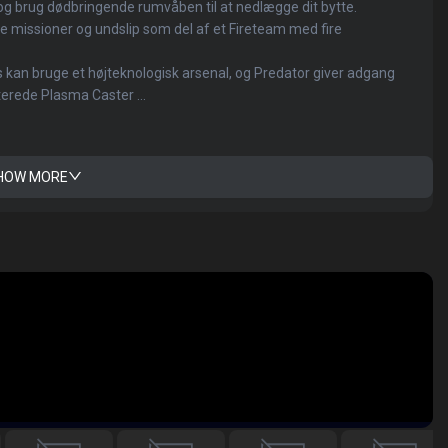
g brug dødbringende rumvåben til at nedlægge dit bytte.
e missioner og undslip som del af et Fireteam med fire
an bruge et højteknologisk arsenal, og Predator giver adgang
erede Plasma Caster ...
HOW MORE