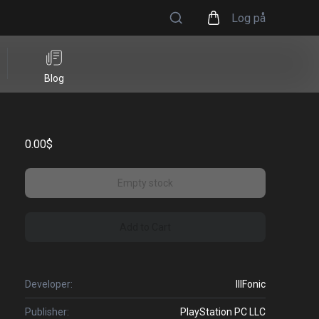
Log på
Blog
0.00$
Empty stock
Add to Cart
Developer:
IllFonic
Publisher:
PlayStation PC LLC