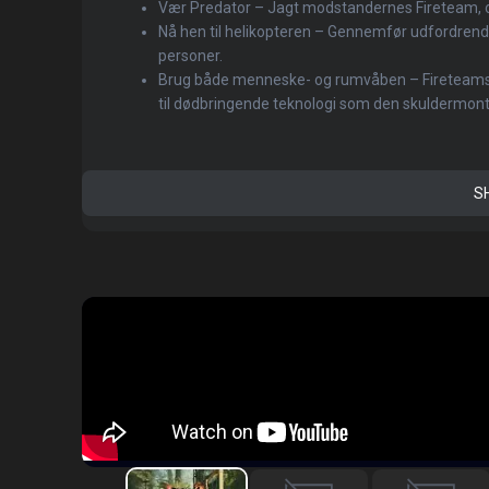
Vær Predator – Jagt modstandernes Fireteam, o
Nå hen til helikopteren – Gennemfør udfordrend
personer.
Brug både menneske- og rumvåben – Fireteams k
til dødbringende teknologi som den skuldermont
S