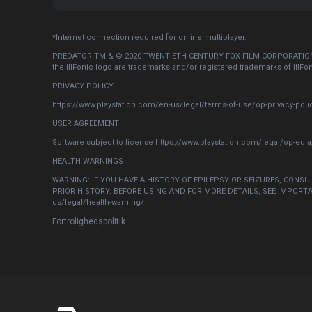
*Internet connection required for online multiplayer.
PREDATOR TM & © 2020 TWENTIETH CENTURY FOX FILM CORPORATION. AL
the IllFonic logo are trademarks and/or registered trademarks of IllFo
PRIVACY POLICY
https://www.playstation.com/en-us/legal/terms-of-use/op-privacy-poli
USER AGREEMENT
Software subject to license https://www.playstation.com/legal/op-eula
HEALTH WARNINGS
WARNING: IF YOU HAVE A HISTORY OF EPILEPSY OR SEIZURES, CONS
PRIOR HISTORY. BEFORE USING AND FOR MORE DETAILS, SEE IMPORTA
us/legal/health-warning/
Fortrolighedspolitik