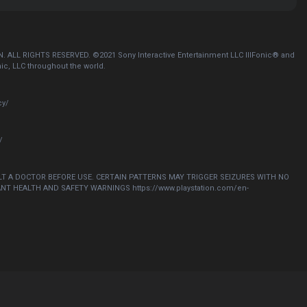
L RIGHTS RESERVED. ©2021 Sony Interactive Entertainment LLC IllFonic® and
nic, LLC throughout the world.
cy/
/
ULT A DOCTOR BEFORE USE. CERTAIN PATTERNS MAY TRIGGER SEIZURES WITH NO
NT HEALTH AND SAFETY WARNINGS https://www.playstation.com/en-