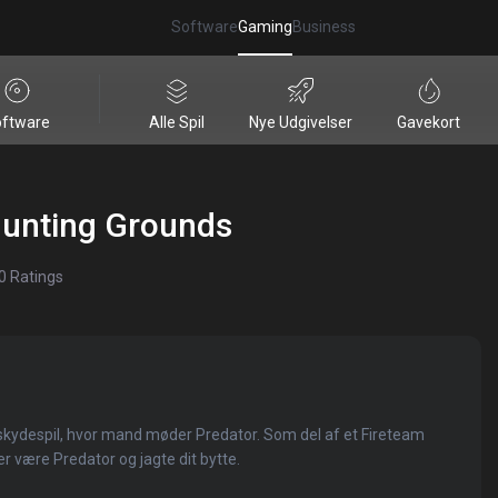
Software
Gaming
Business
ftware
Alle Spil
Nye Udgivelser
Gavekort
Hunting Grounds
0
Ratings
r-skydespil, hvor mand møder Predator. Som del af et Fireteam
er være Predator og jagte dit bytte.