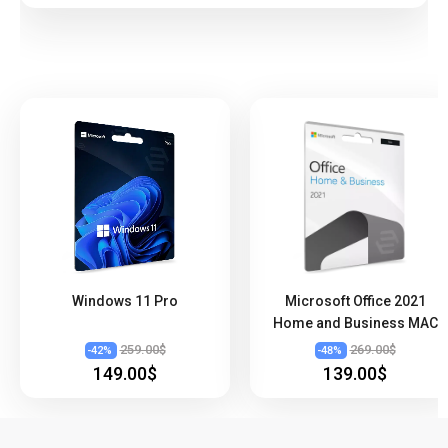
Windows 11 Pro
Microsoft Office 2021
Home and Business MAC
259.00$
269.00$
-
42
%
-
48
%
149.00$
139.00$