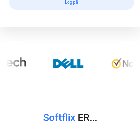
Log på
Softflix
ER
...