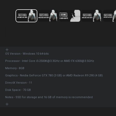
OS Version - Windows 10 64-bits
Processor - Intel Core i5-2500K@3.3GHz or AMD FX 6300@3.5GHz
Memory - 8GB
Graphics - Nvidia GeForce GTX 780 (3 GB) or AMD Radeon R9 290 (4 GB)
DirectX Version - 11
Disk Space - 70 GB
Notes - SSD for storage and 16 GB of memory is recommended