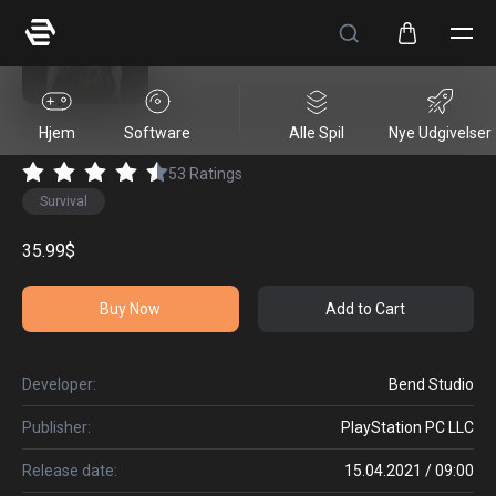
Days Gone
Hjem
Software
Alle Spil
Nye Udgivelser
53
Ratings
Survival
35.99$
Buy Now
Add to Cart
Developer:
Bend Studio
Publisher:
PlayStation PC LLC
Release date:
15.04.2021 / 09:00