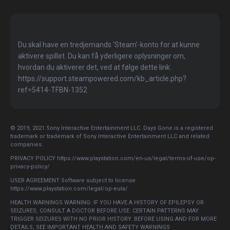
Du skal have en tredjemands 'Steam'-konto for at kunne
aktivere spillet. Du kan få yderligere oplysninger om,
hvordan du aktiverer det, ved at følge dette link:
https://support.steampowered.com/kb_article.php?
ref=5414-TFBN-1352
© 2019, 2021 Sony Interactive Entertainment LLC. Days Gone is a registered
trademark or trademark of Sony Interactive Entertainment LLC and related
companies.
PRIVACY POLICY https://www.playstation.com/en-us/legal/terms-of-use/op-
privacy-policy/
USER AGREEMENT Software subject to license
https://www.playstation.com/legal/op-eula/
HEALTH WARNINGS WARNING: IF YOU HAVE A HISTORY OF EPILEPSY OR
SEIZURES, CONSULT A DOCTOR BEFORE USE. CERTAIN PATTERNS MAY
TRIGGER SEIZURES WITH NO PRIOR HISTORY. BEFORE USING AND FOR MORE
DETAILS, SEE IMPORTANT HEALTH AND SAFETY WARNINGS