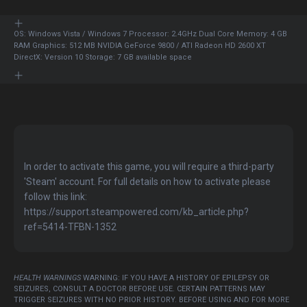
OS: Windows Vista / Windows 7 Processor: 2.4GHz Dual Core Memory: 4 GB
RAM Graphics: 512 MB NVIDIA GeForce 9800 / ATI Radeon HD 2600 XT
DirectX: Version 10 Storage: 7 GB available space
In order to activate this game, you will require a third-party
'Steam' account. For full details on how to activate please
follow this link:
https://support.steampowered.com/kb_article.php?
ref=5414-TFBN-1352
HEALTH WARNINGS
WARNING: IF YOU HAVE A HISTORY OF EPILEPSY OR
SEIZURES, CONSULT A DOCTOR BEFORE USE. CERTAIN PATTERNS MAY
TRIGGER SEIZURES WITH NO PRIOR HISTORY. BEFORE USING AND FOR MORE