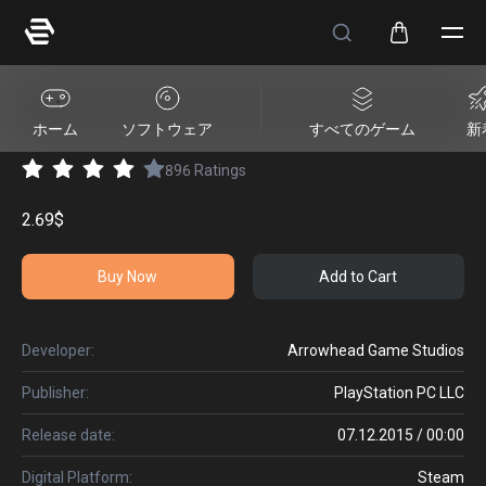
HELLDIVERS™ Support Pack
ホーム
ソフトウェア
すべてのゲーム
新
896
Ratings
2.69$
Buy Now
Add to Cart
Developer:
Arrowhead Game Studios
Publisher:
PlayStation PC LLC
Release date:
07.12.2015 / 00:00
Digital Platform:
Steam