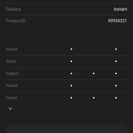
Delivery:
Instant
Product ID:
90934321
Danish
Dutch
English
Finnish
French