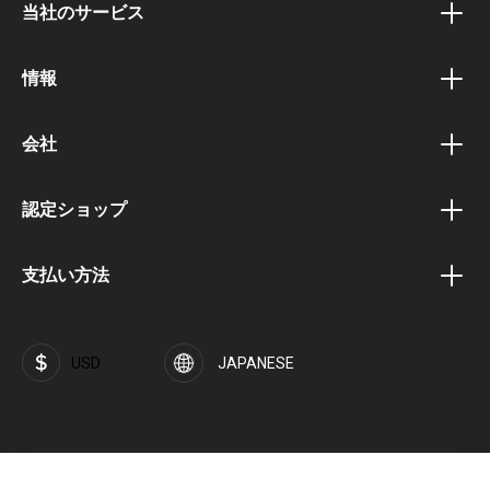
当社のサービス
バウチャープログラム
情報
ボーナスプログラム
プライバシーポリシー
アフィリエイトプログラム
会社
利用規約
公共機関向けポータル
会社概要
配送と支払い条件
認定ショップ
法人顧客ポータル
キャリアと求人
退会
よくある質問 (FAQ)
SOFTFLIX® ブランド
支払い方法
インプリント
SOFTFLIX® プライバシーポリシー
お問い合わせ
投資家
USD
JAPANESE
セキュリティ