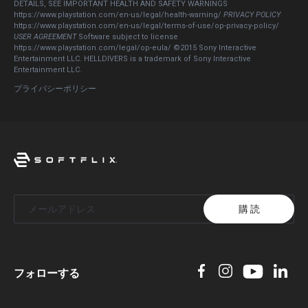
DETAILS, SEE IMPORTANT HEALTH AND SAFETY WARNINGS
https://www.playstation.com/en-us/legal/health-warning/
PRIVACY POLICY
https://www.playstation.com/en-us/legal/terms-of-use/op-privacy-policy/
USER AGREEMENT
Software subject to license
https://www.playstation.com/legal/op-eula/ ©2015 Sony Interactive
Entertainment LLC. HELLDIVERS is a trademark of Sony Interactive
Entertainment LLC.
プライバシーポリシー
購 読
フォローする